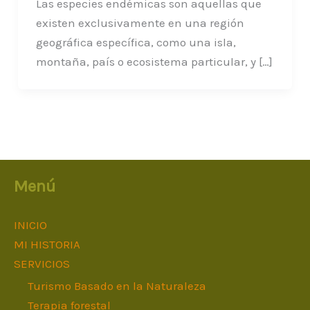
Las especies endémicas son aquellas que
existen exclusivamente en una región
geográfica específica, como una isla,
montaña, país o ecosistema particular, y […]
Menú
INICIO
MI HISTORIA
SERVICIOS
Turismo Basado en la Naturaleza
Terapia forestal